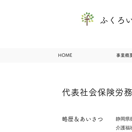
ふくろ
HOME
事業概
代表社会保険労
略歴＆あいさつ
静岡県
介護福