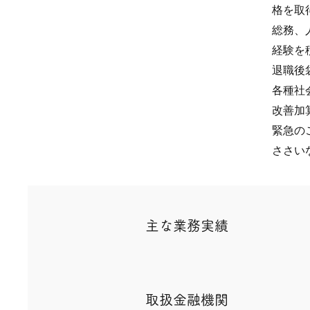
格を取
総務、
経験を
退職後
各種社
改善加
緊急の
ささい
主な業務実績
取扱金融機関